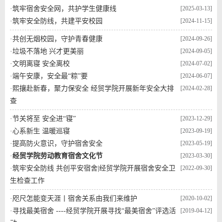
·
筑牢宿舍安全网，共护学生健康线
[2025-03-13]
·
筑牢安全防线，共建平安校园
[2024-11-15]
·
共创无烟校园，守护青春健康
[2024-09-26]
·
垃圾不落地 兴才更美丽
[2024-09-05]
·
文明离寝 安全离校
[2024-07-02]
·
端午安康，安全最“粽”要
[2024-06-07]
·
熙攘赴新春，聚力保安全 经贸学院开展新年安全大排
[2024-02-28]
查
·
节关将至 安全进“寝”
[2023-12-29]
·
心系新生 温暖巡寝
[2023-09-19]
·
提高防火意识，守护宿舍安全
[2023-05-19]
·
经贸学院劳动教育宿舍文化节
[2023-03-30]
·
筑牢安全防线 共创平安宿舍|经贸学院开展宿舍安全卫
[2022-09-30]
生检查工作
·
咫尺怎能变天涯丨宿舍关系由我们来维护
[2020-10-02]
·
寻找最美宿舍 ----经贸学院开展寻找“最美宿舍”评选活
[2019-04-12]