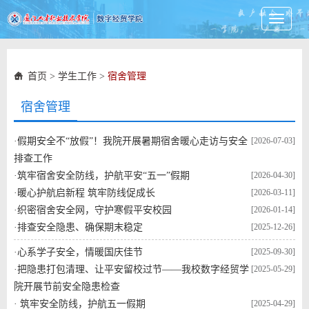
Toggle
navigati
首页
>
学生工作
>
宿舍管理
宿舍管理
·
假期安全不“放假”！我院开展暑期宿舍暖心走访与安全
[2026-07-03]
排查工作
·
筑牢宿舍安全防线，护航平安“五一”假期
[2026-04-30]
·
暖心护航启新程 筑牢防线促成长
[2026-03-11]
·
织密宿舍安全网，守护寒假平安校园
[2026-01-14]
·
排查安全隐患、确保期末稳定
[2025-12-26]
·
心系学子安全，情暖国庆佳节
[2025-09-30]
·
把隐患打包清理、让平安留校过节——我校数字经贸学
[2025-05-29]
院开展节前安全隐患检查
·
筑牢安全防线，护航五一假期
[2025-04-29]