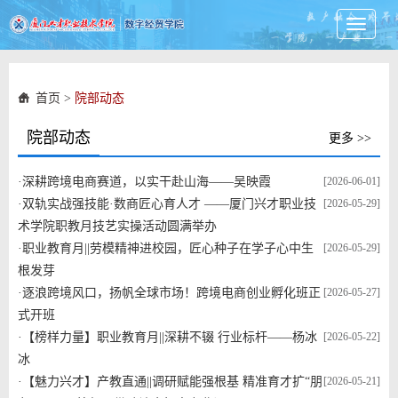
Toggle
navigati
首页
>
院部动态
院部动态
更多 >>
·
深耕跨境电商赛道，以实干赴山海——吴映霞
[2026-06-01]
·
双轨实战强技能·数商匠心育人才 ——厦门兴才职业技
[2026-05-29]
术学院职教月技艺实操活动圆满举办
·
职业教育月||劳模精神进校园，匠心种子在学子心中生
[2026-05-29]
根发芽
·
逐浪跨境风口，扬帆全球市场！跨境电商创业孵化班正
[2026-05-27]
式开班
·
【榜样力量】职业教育月||深耕不辍 行业标杆——杨冰
[2026-05-22]
冰
·
【魅力兴才】产教直通||调研赋能强根基 精准育才扩“朋
[2026-05-21]