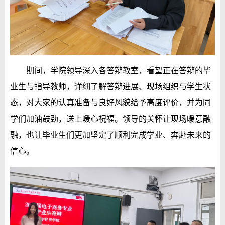
期间，学院领导深入各答辩教室，看望正在答辩的毕
业生与指导教师，详细了解答辩进展、现场组织与学生状
态，对大家的认真准备与良好风貌给予高度评价，并为同
学们加油鼓劲，送上暖心祝福。领导的关怀让现场暖意融
融，也让毕业生们更加坚定了顺利完成学业、奔赴未来的
信心。