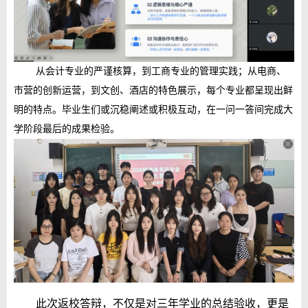
从会计专业的严谨核算，到工商专业的管理实践；从电商、
市营的创新运营，到文创、酒店的特色展示，每个专业都呈现出鲜
明的特点。毕业生们或沉稳阐述或积极互动，在一问一答间完成大
学阶段最后的成果检验。
此次返校答辩，不仅是对三年学业的总结验收，更是