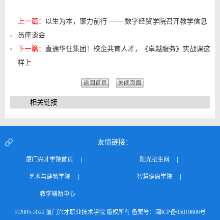
上一篇：
以生为本，聚力前行 —— 数字经贸学院召开教学信息
员座谈会
下一篇：
直通华住集团！校企共育人才，《卓越服务》实战课这
样上
返回首页
关闭页面
相关链接
友情链接：
|
|
厦门兴才学院首页
阳光招生网
|
|
艺术与建筑学院
智慧健康学院
教学辅助中心
©2005-2022 厦门兴才职业技术学院 版权所有 备案号：闽ICP备05019609号