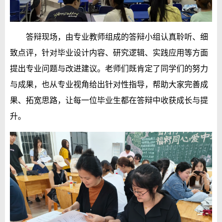
答辩现场，由专业教师组成的答辩小组认真聆听、细
致点评，针对毕业设计内容、研究逻辑、实践应用等方面
提出专业问题与改进建议。老师们既肯定了同学们的努力
与成果，也从专业视角给出针对性指导，帮助大家完善成
果、拓宽思路，让每一位毕业生都在答辩中收获成长与提
升。