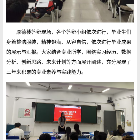
厚德楼答辩现场，各个答辩小组依次进行，毕业生们
身着整洁服装，精神饱满、从容自信，依次进行毕业成果
的展示与汇报。大家结合专业所学，围绕实习经历、数据
分析、创新思路、未来计划等方面展开阐述，充分展现了
三年来积累的专业素养与实践能力。