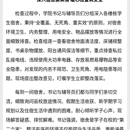
检查过程中，学院书记与辅导员们分组深入各楼栋学
生宿舍，秉持“全覆盖、无死角、重实效”的原则，对宿舍
环境卫生、内务整理、用电安全、物品摆放等情况进行全
面细致排查。检查组逐一查看宿舍地面清洁度、床铺规整
度、书桌杂物摆放、阳台通风保洁等细节，重点排查私拉
乱接电线、违规使用大功率电器、存放易燃易爆物品等安
全隐患，对发现的内务不规范、卫生死角、用电隐患等问
题，现场提出整改意见，叮嘱学生立即整改落实。
每到一间宿舍，书记与辅导员们都与同学们亲切交
流，细致询问返校旅途情况、假期生活收获、新学期学习
规划以及住宿生活中遇到的困难，耐心倾听学子心声，现
场解答疑惑、排忧解难。书记强调，宿舍是学子在校的“第
二个家”，整洁有序的环境不仅能提升生活品质，更能涵养