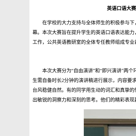
英语口语大
在学校的大力支持与全体师生的积极参与下
幕。本次大赛旨在提升学生的英语口语表达能力
工作，公共英语教研室的全体专任教师组成专业
本次大赛分为“自由演讲”和“即兴演讲”两
生需自备时长2分钟的演讲稿进行展示，内容要
台风稳健自然。有的同学用生动的词汇和真挚的
出敏锐的洞察力和深刻的思考。他们的精彩表现