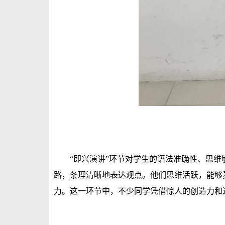
“即兴演讲”环节对学生的语法准确性、思
路，条理清晰地表达观点。他们思维活跃，能够
力。这一环节中，不少同学凭借惊人的创造力和