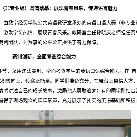
赛（非专业组）圆满落幕：展现青春风采，传递语言魅力
，由数字经贸学院公共英语教研室承办的英语口语大赛（非专业组
，激发学习热情，展现青春风采。教研室主任孙晓庆老师担任赛
裁判团队，为赛事的公平公正提供了有力保障。
赛制创新，全面考查综合能力
个环节，采用淘汰赛制，全面考查学生的英语口语综合能力。在“自
求积极向上、传递正能量。同学们准备充分，在舞台上自信大方
情感讲述自己的成长故事，激励他人勇敢追梦；有的同学则结合
赢得了现场观众的阵阵掌声，充分展示了扎实的英语基础和积极