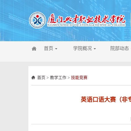
首页
学院概况
院部动态
首页
>
教学工作
>
技能竞赛
英语口语大赛（非