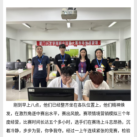
刚到早上八点，他们已经整齐坐在各队位置上，他们精神焕
发，在激烈角逐中赛出水平，赛出风貌。赛项情境营销模拟三个年
度经营，比赛时间长达五个多小时，选手们在赛场上斗志昂扬，沉
着冷静，步步为营，你争我夺。经过一上午连续紧张的竞赛，检验