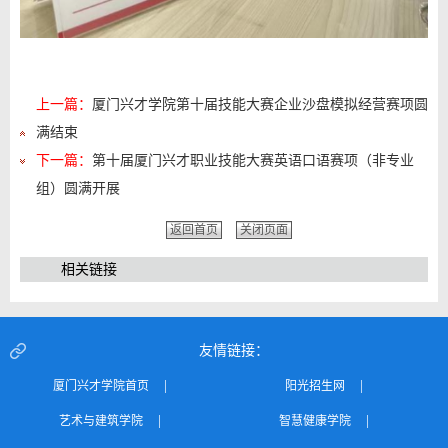
上一篇：
厦门兴才学院第十届技能大赛企业沙盘模拟经营赛项圆
满结束
下一篇：
第十届厦门兴才职业技能大赛英语口语赛项（非专业
组）圆满开展
返回首页
关闭页面
相关链接
友情链接：
|
|
厦门兴才学院首页
阳光招生网
|
|
艺术与建筑学院
智慧健康学院