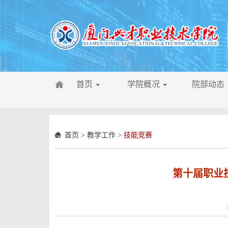
首页
学院概况
院部动态
首页
>
教学工作
>
技能竞赛
第十届职业技