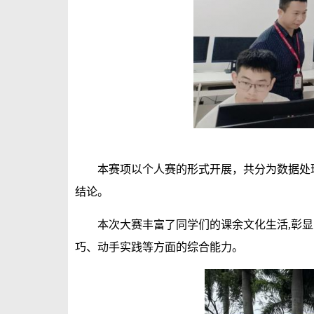
本赛项以
个人
赛的形式开展，共分为
数据处
结论
。
本次大赛丰富了同学们的课余文化生活,彰
巧、动手实践等方面的综合能力。