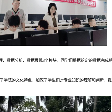
理、数据分析、数据展现
3个模块，
同学们根据给定的数据完成
显了学院的文化特色，加深了学生们对专业知识的理解和创新，