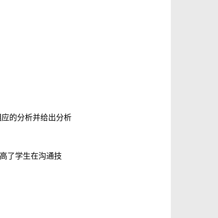
相应的分析并给出分析
提高了学生在沟通技