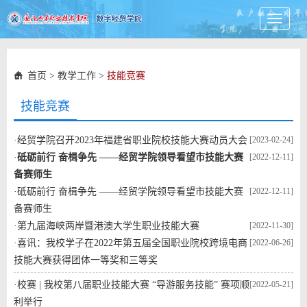
Toggle
navigati
首页
>
教学工作
>
技能竞赛
技能竞赛
·
经贸学院召开2023年福建省职业院校技能大赛动员大会
[2023-02-24]
·
砥砺前行 奋楫争先 ——经贸学院领导看望市技能大赛
[2022-12-11]
备赛师生
·
砥砺前行 奋楫争先 ——经贸学院领导看望市技能大赛
[2022-12-11]
备赛师生
·
第九届海峡两岸暨港澳大学生职业技能大赛
[2022-11-30]
·
喜讯：我校学子在2022年第五届全国职业院校跨境电商
[2022-06-26]
技能大赛获得团体一等奖和三等奖
·
校赛 | 我校第八届职业技能大赛 “导游服务技能” 赛项顺
[2022-05-21]
利举行