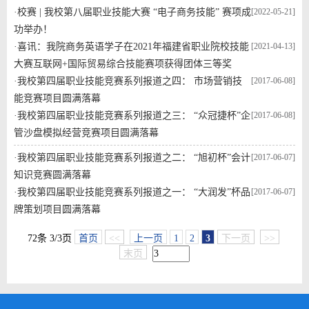
·
校赛 | 我校第八届职业技能大赛 “电子商务技能” 赛项成
[2022-05-21]
功举办！
·
喜讯：我院商务英语学子在2021年福建省职业院校技能
[2021-04-13]
大赛互联网+国际贸易综合技能赛项获得团体三等奖
·
我校第四届职业技能竞赛系列报道之四： 市场营销技
[2017-06-08]
能竞赛项目圆满落幕
·
我校第四届职业技能竞赛系列报道之三： “众冠捷杯”企
[2017-06-08]
管沙盘模拟经营竞赛项目圆满落幕
·
我校第四届职业技能竞赛系列报道之二： “旭初杯”会计
[2017-06-07]
知识竞赛圆满落幕
·
我校第四届职业技能竞赛系列报道之一： “大润发”杯品
[2017-06-07]
牌策划项目圆满落幕
72条 3/3页
首页
<<
上一页
1
2
3
下一页
>>
末页