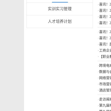
·
喜讯！
实训实习管理
·
喜讯！
·
喜讯！
人才培养计划
·
喜讯！
·
喜讯！
·
喜讯！
·
喜讯！
·
工商企
·
【职业
·
跨境电
·
数据与会
·
网络营
·
市场营
·
酒店管
·
走访闽
·
第九届