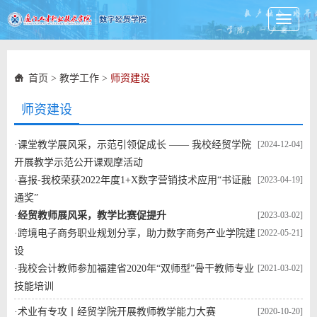
Toggle
navigati
首页
>
教学工作
>
师资建设
师资建设
·
课堂教学展风采，示范引领促成长 —— 我校经贸学院
[2024-12-04]
开展教学示范公开课观摩活动
·
喜报-我校荣获2022年度1+X数字营销技术应用“书证融
[2023-04-19]
通奖”
·
经贸教师展风采，教学比赛促提升
[2023-03-02]
·
跨境电子商务职业规划分享，助力数字商务产业学院建
[2022-05-21]
设
·
我校会计教师参加福建省2020年“双师型”骨干教师专业
[2021-03-02]
技能培训
·
术业有专攻丨经贸学院开展教师教学能力大赛
[2020-10-20]