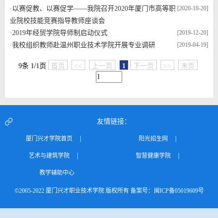
·
以赛促教、以赛促学——我院召开2020年厦门市高等职
[2020-10-20]
业院校技能竞赛指导教师座谈会
·
2019年经贸学院导师制启动仪式
[2019-12-20]
·
我校组织教师赴温州职业技术学院开展专业调研
[2019-04-19]
9条 1/1页
首页
<<
上一页
1
下一页
>>
末页
友情链接：
|
|
厦门兴才学院首页
阳光招生网
|
|
艺术与建筑学院
智慧健康学院
教学辅助中心
©2005-2022 厦门兴才职业技术学院 版权所有 备案号：闽ICP备05019609号