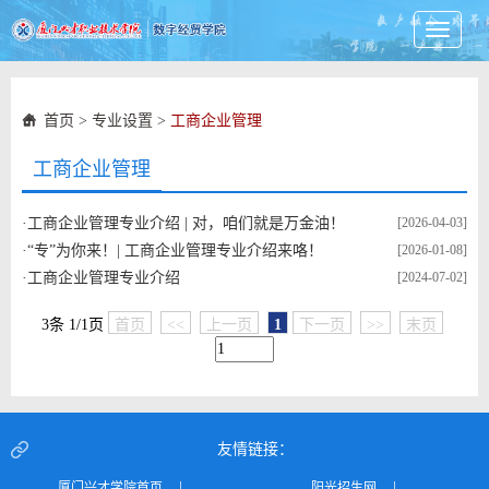
Toggle
navigati
首页
>
专业设置
>
工商企业管理
工商企业管理
·
工商企业管理专业介绍 | 对，咱们就是万金油！
[2026-04-03]
·
“专”为你来！| 工商企业管理专业介绍来咯！
[2026-01-08]
·
工商企业管理专业介绍
[2024-07-02]
3条 1/1页
首页
<<
上一页
1
下一页
>>
末页
友情链接：
|
|
厦门兴才学院首页
阳光招生网