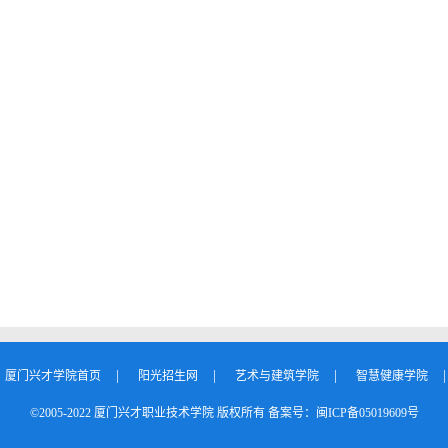
：
|
|
|
|
厦门兴才学院首页
阳光招生网
艺术与建筑学院
智慧健康学院
©2005-2022 厦门兴才职业技术学院 版权所有 备案号：闽ICP备05019609号