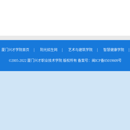
：
|
|
|
|
厦门兴才学院首页
阳光招生网
艺术与建筑学院
智慧健康学院
©2005-2022 厦门兴才职业技术学院 版权所有 备案号：闽ICP备05019609号