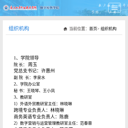
Toggle
navigati
组织机构
当前位置：
首页
>
组织机构
1
、学院领导
周玉
院
长：
党总支书记：许惠州
副
院
长：李泉水
2
、学院办公室
秘
书：王晓琴、王小凤
3
、教研室
1
）外
语外贸教研室主任：
林晓琳
跨境专业负责人：林晓琳
商务英语专业负责人：陈鹿
2
）数字营销与运营管理教研室主任：范春蓉